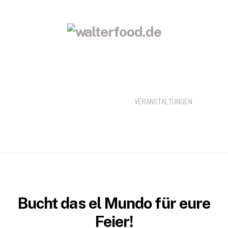
Skip
to
content
WALTERFOOD GMBH
EL MUNDO DORTMUND
BÜRGERMEISTER LINDEMANN
VERANSTALTUNGEN
KONTAKT
Bucht das el Mundo für eure
Feier!